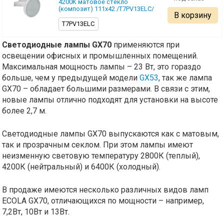
4200K матовое стекло
(композит) 111х42 /T7PV13ELC/
В корзину
T7PV13ELC
Светодиодные лампы GX70
применяются при
освещении офисных и промышленных помещений.
Максимальная мощность лампы – 23 Вт, это гораздо
больше, чем у предыдущей модели
GX53
, так же лампа
GX70 – обладает большими размерами. В связи с этим,
новые лампы отлично подходят для установки на высоте
более 2,7 м.
Светодиодные лампы GX70 выпускаются как с матовым,
так и прозрачным секлом. При этом лампы имеют
неизменную световую температуру 2800К (теплый),
4200К (нейтральный) и 6400К (холодный).
В продаже имеются несколько различных видов ламп
ECOLA GX70, отличающихся по мощности – например,
7,2Вт, 10Вт и 13Вт.