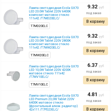
9.32
pуб
Лампа светодиодная Ecola GX70
LED 20.0W Tablet 220V 6400K
композит матовое стекло
111х42 /T7MD20ELC/
В корзину
T7MD20ELC
9.32
pуб
Лампа светодиодная Ecola GX70
LED 20.0W Tablet 220V 2800K
композит матовое стекло
111х42 /T7MW20ELC/
В корзину
T7MW20ELC
6.37
pуб
Лампа светодиодная Ecola GX70
LED 10,0W Tablet 220V 4200K
матовое стекло 111х42
/T7MV10ELC/
В корзину
T7MV10ELC
4.81
pуб
Лампа светодиодная Ecola GX70
LED Premium 23,0W Tablet 220V
6400K матовое стекло
(фронтальный алюм. радиатор)
В корзину
42x111 /T7PD23ELC/