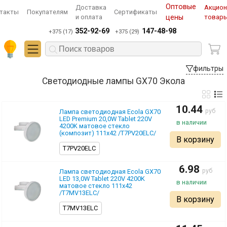
Оптовые
Доставка
Акцио
такты
Покупателям
Сертификаты
и оплата
цены
товар
352-92-69
147-48-98
+375 (17)
+375 (29)
фильтры
Светодиодные лампы GX70 Экола
10.44
pуб
Лампа светодиодная Ecola GX70
LED Premium 20,0W Tablet 220V
4200K матовое стекло
(композит) 111х42 /T7PV20ELC/
В корзину
T7PV20ELC
6.98
pуб
Лампа светодиодная Ecola GX70
LED 13,0W Tablet 220V 4200K
матовое стекло 111x42
/T7MV13ELC/
В корзину
T7MV13ELC