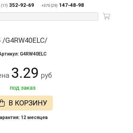
352-92-69
147-48-98
 (17)
+375 (29)
15 /G4RW40ELC/
Артикул: G4RW40ELC
3.29
ена
руб
под заказ
В КОРЗИНУ
арантия: 12 месяцев