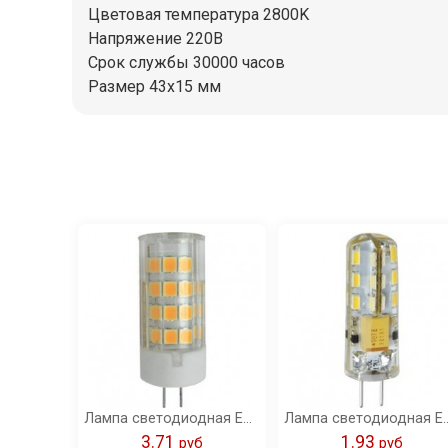
Цветовая температура 2800K
Напряжение 220В
Срок службы 30000 часов
Размер 43x15 мм
Лампа светодиодная Ecola G4 LED Premium 4,0W Corn Micro 220V 2800K 320° 42x16 /G4KW40ELC/
Лампа светодиодная Ecola G4 LED 1,5W Corn M
3.71
1.93
pуб
pуб