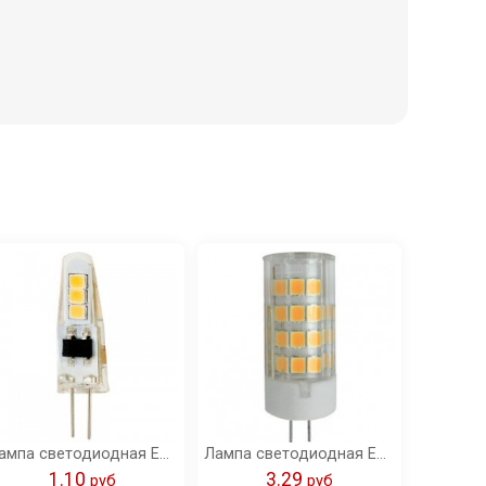
Лампа светодиодная Ecola Light G4 LED 1,5W Corn Micro 220V 2800K 35x10 /G4QW15ELC/
Лампа светодиодная Ecola G4 LED 4,0W Corn Micro 220V 4200K 320° 43x15 /G4RV40ELC/
1.10
3.29
pуб
pуб