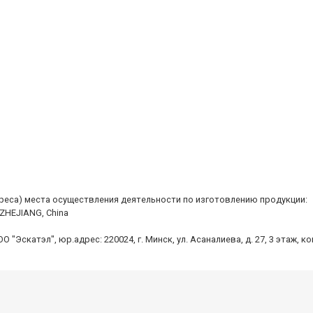
дреса) места осуществления деятельности по изготовлению продукции:
 ZHEJIANG, China
Эскатэл", юр.адрес: 220024, г. Минск, ул. Асаналиева, д. 27, 3 этаж, к