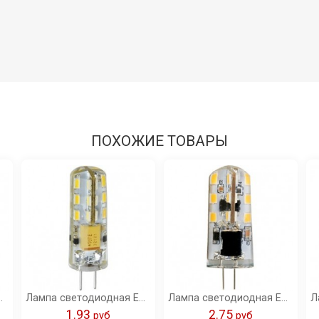
ПОХОЖИЕ ТОВАРЫ
icro 220V 4200K 320° 35x10 /G4RV15ELC/
Лампа светодиодная Ecola G4 LED 1,5W Corn Micro 220V 2800K 320° 35x10 /G4RW15ELC/
Лампа светодиодная Ecola G4 LED 3,0W Corn Micro 220V 4200K 320° 38x11 /G4RV30ELC/
1.93
2.75
pуб
pуб