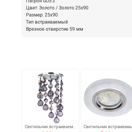
Патрон GU5.3
Цвет: Золото / Золото 25x90
Размер: 25x90
Тип встраиваемый
Врезное отверстие 59 мм
Светильник встраиваемый Ecola MR16 CR1007 GU5.3 Glass Стекло Круг с большими хруст на подвесе "под скос" черный/хром 84x170 /FK16RVECB/