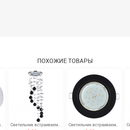
ПОХОЖИЕ ТОВАРЫ
Светильник встраивамый Ecola MR16 DL1650 GU5.3 Glass Стекло Круг матовое/хром 25x95 (кd74) /FN1650EFF/
Светильник встраиваемый Ecola MR16 CR1010 GU5.3 Glass Стекло Круг "Хрустальная нить" прозрачный и черный/хром 84x290 /FX16RVECB/
Светильник встраиваемыйEcola GX53 H4 5310 Glass Стекло Круг черный хром-черный 38x126 (к+) /FP53RNECH/