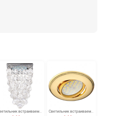
Светильник встраиваемый Ecola MR16 CR1014 GU5.3 Glass Стекло Квадрат "Хрустальная гроздь" прозрачный/хром 80x80x140 /FW16RVECB/
Светильник встраиваемый Ecola MR16 DH03 GU5.3 поворотный выпуклый (скрытый крепеж лампы) золото 25x88 (кd74) /FG1601EFS/