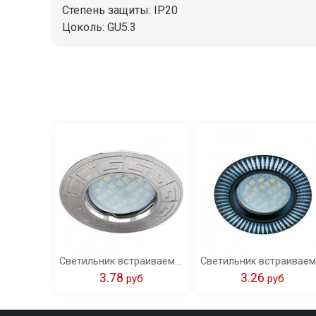
Степень защиты: IP20
Цоколь: GU5.3
Светильник встраиваемый Ecola MR16 DL110A GU5.3 литой Антик хром 24x86 /FX1602EFF/
3.78
3.26
pуб
pуб