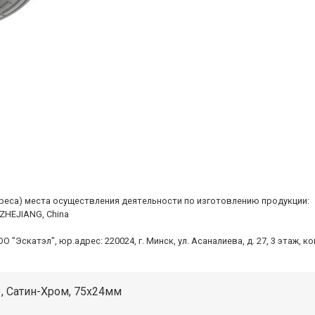
дреса) места осуществления деятельности по изготовлению продукции:
 ZHEJIANG, China
Эскатэл", юр.адрес: 220024, г. Минск, ул. Асаналиева, д. 27, 3 этаж, к
3, Сатин-Хром, 75х24мм