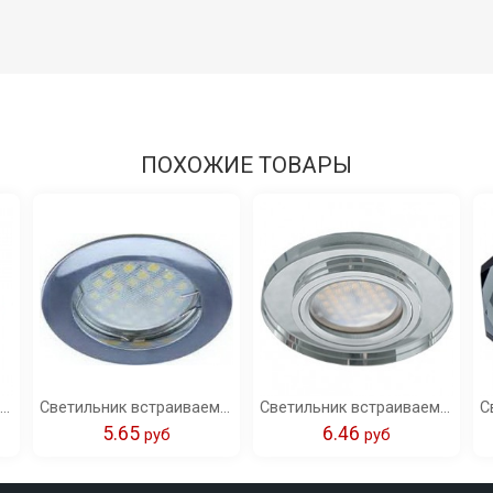
ПОХОЖИЕ ТОВАРЫ
Светильник встраиваемый Ecola MR16 DL3182 GU5.3 литой рифленые реснички по кругу (скрытый крепеж лампы) черный/алюм 23x78 /FB1608EFF/
Светильник встраиваемый Ecola MR16 DL100 GU5.3 литой хром 24x75 /FC1601EFF/
Светильник встраиваемый Ecola MR16 DL1650 GU5.3 Glass Стекло Круг хром/хром 25x95 (кd74) /FC1650EFF/
5.65
6.46
pуб
pуб