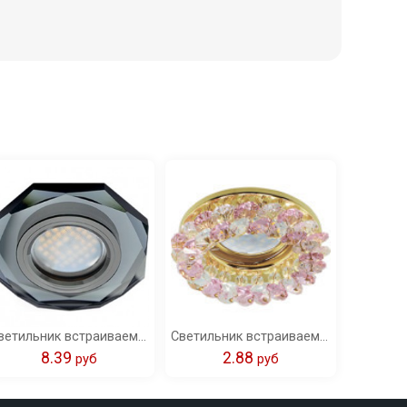
Светильник встраиваемый Ecola MR16 DL1652 GU5.3 Glass Стекло 8-угольник с прямыми гранями черный/черный хром 25x90 /FB1652EFF/
Светильник встраиваемый Ecola Light MR16 CD4141 GU5.3 круглый с хрусталиками прозрачный и розовый/золото 50x90 /FF1617EFY/
8.39
2.88
pуб
pуб