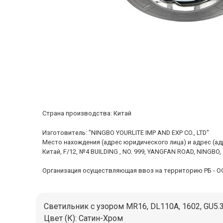
Cтрана производства: Китай
Изготовитель: "NINGBO YOURLITE IMP AND EXP CO., LTD"
Место нахождения (адрес юридического лица) и адрес (а
Китай, F/12, №4 BUILDING , NO. 999, YANGFAN ROAD, NINGBO,
Организация осуществляющая ввоз на территорию РБ - ООО "
Светильник с узором MR16, DL110A, 1602, GU5.
Цвет (К): Сатин-Хром