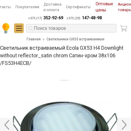
Оптовые
Доставка
Акцио
такты
Покупателям
Сертификаты
и оплата
цены
товар
352-92-69
147-48-98
+375 (17)
+375 (29)
Главная
Светильники GX53 встраиваемые
Светильник встраиваемый Ecola GX53 H4 Downlight
without reflector_satin chrom Сатин-хром 38х106
/FS53H4ECB/