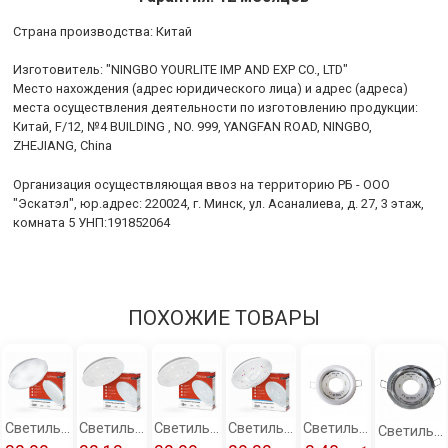
Cтрана производства: Китай
Изготовитель: "NINGBO YOURLITE IMP AND EXP CO., LTD"
Место нахождения (адрес юридического лица) и адрес (адреса)
места осуществления деятельности по изготовлению продукции:
Китай, F/12, №4 BUILDING , NO. 999, YANGFAN ROAD, NINGBO,
ZHEJIANG, China
Организация осуществляющая ввоз на территорию РБ - ООО
"Эскатэл", юр.адрес: 220024, г. Минск, ул. Асаналиева, д. 27, 3 этаж,
комната 5 УНП:191852064
ПОХОЖИЕ ТОВАРЫ
Светильник светодиодный серии DECO 48Вт 230В 6500К 3120Лм 377х73мм ДАЙМОНД IN HOME
Светильник светодиодный серии DECO 36Вт 230В 6500К 2340Лм 350х55мм СОЗВЕЗДИЕ IN HOME
Светильник светодиодный серии DECO 48Вт 230В 6500К 3120Лм 350х55мм СОЗВЕЗДИЕ IN HOME
Светильник светодиодный серии DECO 36Вт 230В 6500К 2340Лм 350х55мм КАРУСЕЛЬ IN HOME
Светильник встраиваемый GX53 220 В 50 Гц белый Фарлайт (упаковка 10 шт.)
Светильник встраиваемый GX53 220 В 50 Гц хром Фарлайт (упаковка 10 шт.)