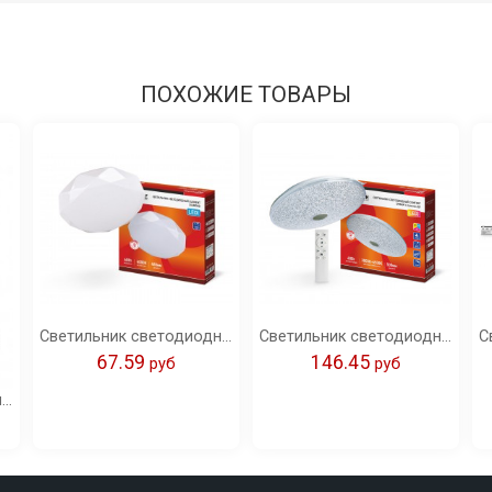
ПОХОЖИЕ ТОВАРЫ
Светильник светодиодный ELEMENT DIAMOND 60Вт 230В 4000K 4800Лм 480x80мм IN HOME
Светильник светодиодный COMFORT DREAM 60Вт 230В 3000-6500K 4800Лм 500x90мм с пультом ДУ IN HOME
67.59
146.45
pуб
pуб
Светильник светодиодный герметичный ССП-155 40Вт 230В 6500К 3000Лм 1200мм IP65 IN HOME