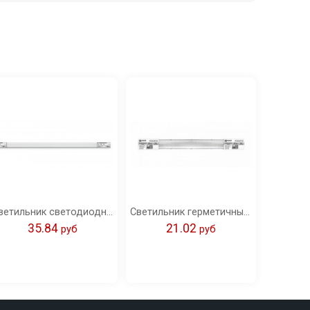
Светильник светодиодный герметичный ССП-155 40Вт 230В 4000К 3000Лм 1200мм IP65 IN HOME
Светильник герметичный под светодиодную лампу ССП-458 2xLED-Т8-600 G13 230В IP65 600мм IN HOME
35.84
21.02
pуб
pуб