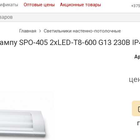
тификаты
Оптовые цены
Акционные товары
+375
Главная
Светильники настенно-потолочные
ампу SPO-405 2xLED-Т8-600 G13 230В I
Ар
це
Г