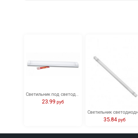
Светильник под светодиодную лампу SPO-405 2xLED-Т8-1200 G13 230В IP40 1200мм IN HOME
23.99
pуб
35.84
pуб