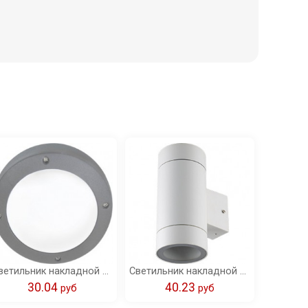
Светильник накладной Ecola GX53 LED B4139S IP65 матовый Круг алюмин. 1*GX53 серый 145x145x65 /FS53SSECS/
Светильник накладной Ecola GX53 LED 8013A IP65 прозрачный Цилиндр металл. 2*GX53 белый матовый 205x140x90 /FW53C2ECH/
30.04
40.23
pуб
pуб