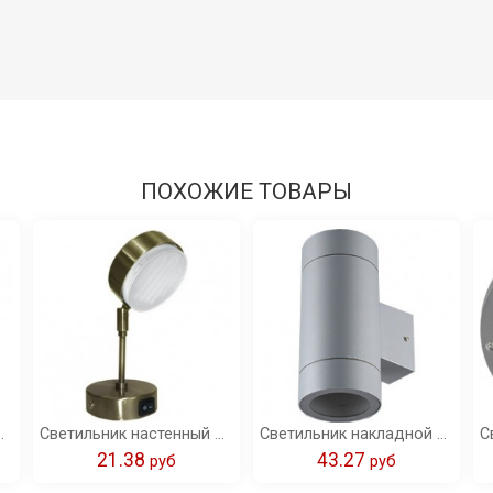
ПОХОЖИЕ ТОВАРЫ
й на среднем кроншт хром 210x80 /FC5341ECB/
Светильник настенный Ecola GX53 FT4173 поворотный на среднем кроншт черненая бронза 210x80 /FN5341ECB/
Светильник накладной Ecola GX53 LED 8013A IP65 прозрачный Цилиндр металл. 2*GX53 серый матовый 205x140x90 /FG53C2ECH/
21.38
43.27
pуб
pуб