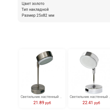
Цвет золото
Тип накладной
Размер 25x82 мм
Светильник настенный Ecola GX53 FT5173 поворотный на длинном кроншт сатин-хром 253х80 /FS5351ECB/
Светильник настенный Ecola GX53 FT4173 поворотны
21.89
22.41
pуб
pуб