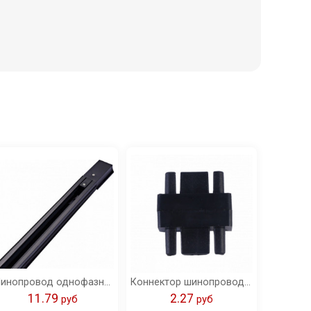
Шинопровод однофазный R-1B-TL 1м черный серии TOP-LINE IN HOME
Коннектор шинопровода прямой SC-1B-TL черный серии TOP-LINE IN HOME
11.79
2.27
pуб
pуб