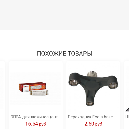
ПОХОЖИЕ ТОВАРЫ
овый с прижимным кольцом IN HOME
ЭПРА для люминесцентных ламп ETL-236-А2 2х36Вт Т8/G13 IN HOME
Переходник Ecola base с цоколя E40 на 3хE27 широкий черный /A8T37BEAY/
16.54
2.50
pуб
pуб