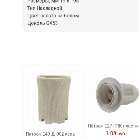
Размеры, мм 19 х 195
Тип Hакладной
Цвет золото на белом
Цоколь GX53
Патрон Е27-ППК пластик
1.08
pуб
Патрон Е40 Д-002 керамический голиаф IN HOME