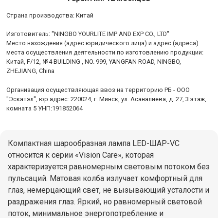
Cтрана производства: Китай
Изготовитель: "NINGBO YOURLITE IMP AND EXP CO., LTD"
Место нахождения (адрес юридического лица) и адрес (адреса)
места осуществления деятельности по изготовлению продукции:
Китай, F/12, №4 BUILDING , NO. 999, YANGFAN ROAD, NINGBO,
ZHEJIANG, China
Организация осуществляющая ввоз на территорию РБ - ООО
"Эскатэл", юр.адрес: 220024, г. Минск, ул. Асаналиева, д. 27, 3 этаж,
комната 5 УНП:191852064
Компактная шарообразная лампа LED-ШАР-VC
относится к серии «Vision Care», которая
характеризуется равномерным световым потоком без
пульсаций. Матовая колба излучает комфортный для
глаз, немерцающий свет, не вызывающий усталости и
раздражения глаз. Яркий, но равномерный световой
поток, минимальное энергопотребление и