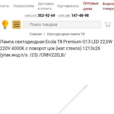
Оптовые
Доставка
Акцио
такты
Покупателям
Сертификаты
и оплата
цены
товар
352-92-69
147-48-98
+375 (17)
+375 (29)
Главная
Светодиодные лампы T8
Лампа светодиодная Ecola T8 Premium G13 LED 22,0W
220V 4000K с поворот цок (мат стекло) 1213x26
(упак.инд.п/э. /25) /CR8V22ELB/